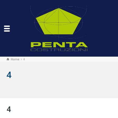
Home
4
4
4