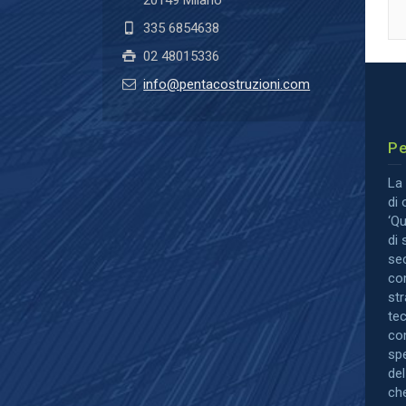
335 6854638
02 48015336
info@pentacostruzioni.com
Pe
La 
di 
‘Qu
di 
sec
co
str
te
co
spe
del
che