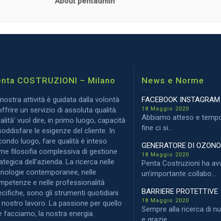
About pentadmin
nta COSTRUZIONI – Milano
News e Norme
nostra attività è guidata dalla volontà
FACEBOOK INSTAGRAM
offrire un servizio di assoluta qualità.
18 Maggio 2020
Abbiamo atteso e tempo
alità’ vuol dire, in primo luogo, capacità
fine ci si...
soddisfare le esigenze del cliente. In
ondo luogo, fare qualità è inteso
GENERATORE DI OZON
me filosofia complessiva di gestione
18 Maggio 2020
ategica dell’azienda. La ricerca nelle
Penta Costruzioni ha av
cnologie contemporanee, nelle
un’importante collabo...
mpetenze e nelle professionalità
BARRIERE PROTETTIVE
cifiche, sono gli strumenti quotidiani
18 Maggio 2020
 nostro lavoro. La passione per quello
Sempre alla ricerca di n
 facciamo, la nostra energia.
e grazie...