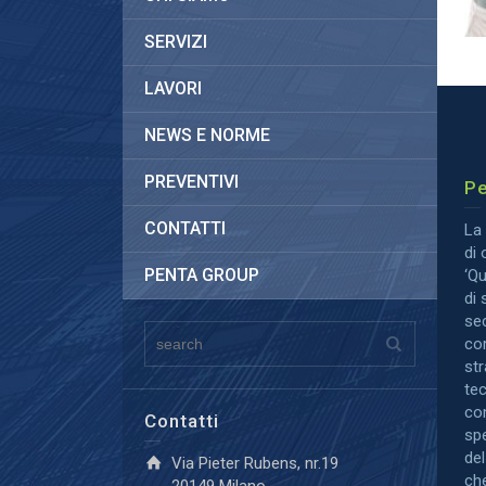
SERVIZI
LAVORI
NEWS E NORME
PREVENTIVI
Pe
CONTATTI
La 
di 
PENTA GROUP
‘Qu
di 
sec
co
str
te
co
Contatti
spe
del
Via Pieter Rubens, nr.19
che
20149 Milano