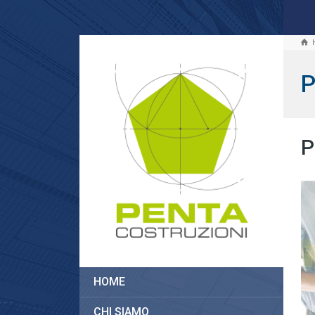
P
P
HOME
CHI SIAMO