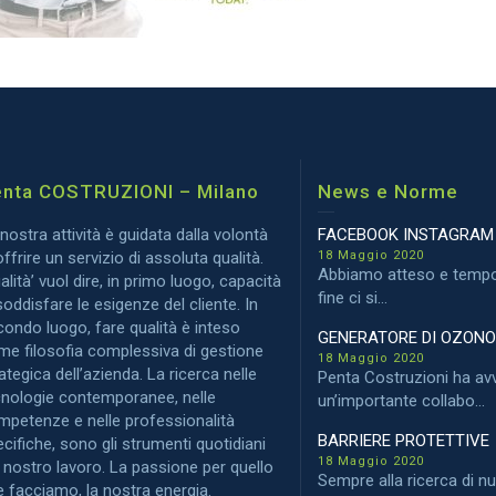
nta COSTRUZIONI – Milano
News e Norme
nostra attività è guidata dalla volontà
FACEBOOK INSTAGRAM
offrire un servizio di assoluta qualità.
18 Maggio 2020
Abbiamo atteso e tempo
alità’ vuol dire, in primo luogo, capacità
fine ci si...
soddisfare le esigenze del cliente. In
ondo luogo, fare qualità è inteso
GENERATORE DI OZON
me filosofia complessiva di gestione
18 Maggio 2020
ategica dell’azienda. La ricerca nelle
Penta Costruzioni ha av
cnologie contemporanee, nelle
un’importante collabo...
mpetenze e nelle professionalità
BARRIERE PROTETTIVE
cifiche, sono gli strumenti quotidiani
18 Maggio 2020
 nostro lavoro. La passione per quello
Sempre alla ricerca di n
 facciamo, la nostra energia.