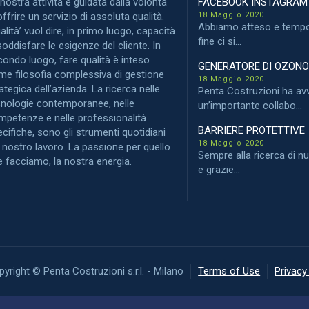
nostra attività è guidata dalla volontà
FACEBOOK INSTAGRAM
offrire un servizio di assoluta qualità.
18 Maggio 2020
Abbiamo atteso e tempo
alità’ vuol dire, in primo luogo, capacità
fine ci si...
soddisfare le esigenze del cliente. In
ondo luogo, fare qualità è inteso
GENERATORE DI OZON
me filosofia complessiva di gestione
18 Maggio 2020
ategica dell’azienda. La ricerca nelle
Penta Costruzioni ha av
cnologie contemporanee, nelle
un’importante collabo...
mpetenze e nelle professionalità
BARRIERE PROTETTIVE
cifiche, sono gli strumenti quotidiani
18 Maggio 2020
 nostro lavoro. La passione per quello
Sempre alla ricerca di n
 facciamo, la nostra energia.
e grazie...
yright © Penta Costruzioni s.r.l. - Milano
Terms of Use
Privacy