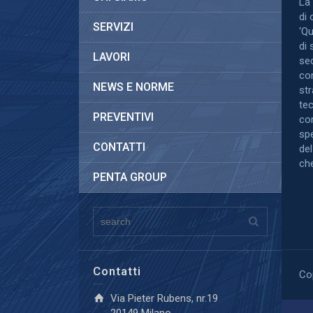
La 
di 
SERVIZI
‘Qu
di 
LAVORI
sec
co
NEWS E NORME
str
te
PREVENTIVI
co
spe
CONTATTI
del
che
PENTA GROUP
Contatti
Cop
Via Pieter Rubens, nr.19
20149 Milano