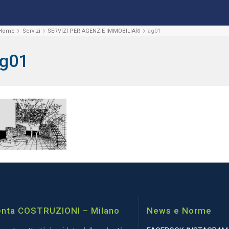
Home
Servizi
SERVIZI PER AGENZIE IMMOBILIARI
ag01
g01
nta COSTRUZIONI – Milano
News e Norme