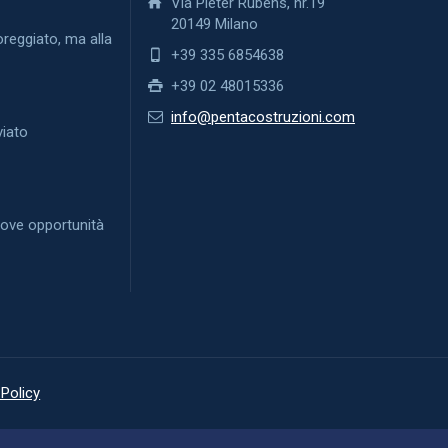
Via Pieter Rubens, nr.19
20149 Milano
reggiato, ma alla
+39 335 6854638
+39 02 48015336
O
info@pentacostruzioni.com
viato
uove opportunità
 Policy