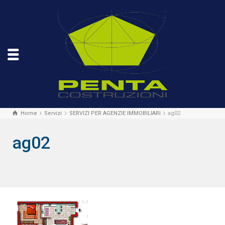
Home
Servizi
SERVIZI PER AGENZIE IMMOBILIARI
ag02
ag02