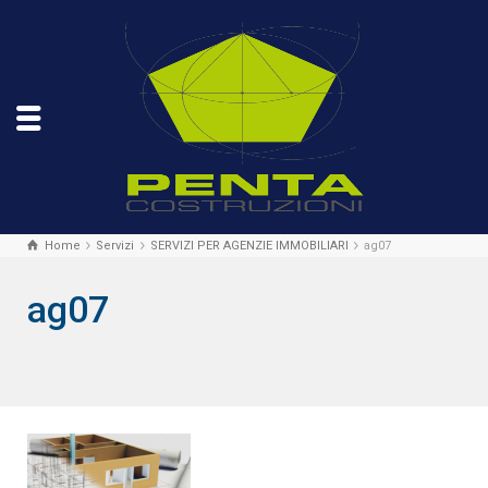
Home
Servizi
SERVIZI PER AGENZIE IMMOBILIARI
ag07
ag07